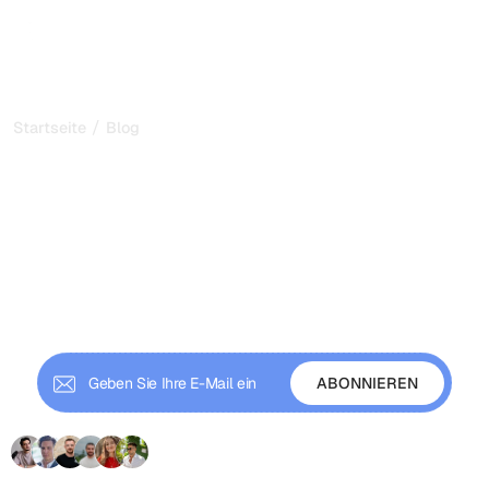
/
Startseite
Blog
Die neuesten Einblicke in
Generative Engine
Optimization (GEO)
Entdecken Sie die neuesten Strategien der Generative
Engine Optimization und erfahren Sie, wie moderne
GEO-Methoden Ihre Sichtbarkeit in den KI-Suchen
steigern.
+9 000 Abonnenten