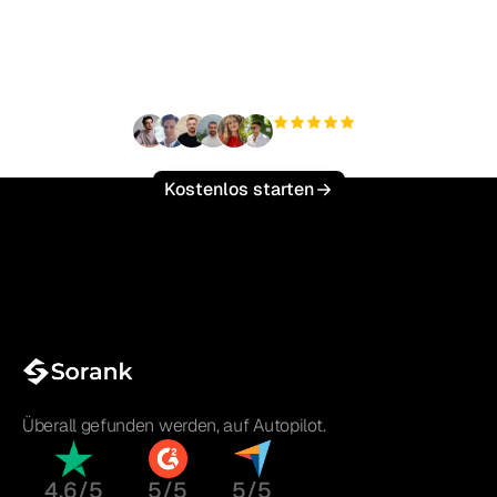
Traffic mühelos zu
skalieren?
+3.000
Nutzer
Kostenlos starten
Überall gefunden werden, auf Autopilot.
4,6/5
5/5
5/5