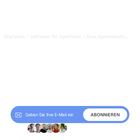
/
/
...
Startseite
Leitfaden für Agenturen
Eine Agenturkultur aufb
Eine Agenturkultur
aufbauen, die SEO-Talente
bindet
Schaffen Sie ein SEO-Agenturumfeld, in dem talentierte
Menschen bleiben, wachsen und ihre beste Arbeit
leisten möchten, und reduzieren Sie so Fluktuation und
die damit verbundenen Kosten.
+9 000 Abonnenten