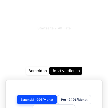
/
Startseite
Affiliate
Verdienen Sie 20%
Provision für 12 Monate
Erzielen Sie
wiederkehrende Einnahmen
, indem Sie
unsere SEO-Software empfehlen.
Anmelden
Jetzt verdienen
Essential · 99€/Monat
Pro · 249€/Monat