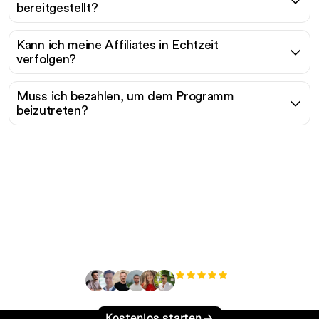
bereitgestellt?
Kann ich meine Affiliates in Echtzeit
verfolgen?
Muss ich bezahlen, um dem Programm
beizutreten?
Holen Sie sich das Brand Kit
Bereit, Ihren organischen
Traffic mühelos zu
skalieren?
+3'000
Nutzer
Kostenlos starten