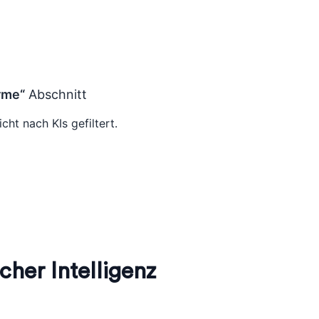
rme“
Abschnitt
cht nach KIs gefiltert.
cher Intelligenz