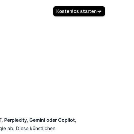
Kostenlos starten
 von ChatGPT, Gemini oder Perplexity
le Analytics zu messen, um Ihre KI-
egie 2025 zu optimieren.
 Perplexity, Gemini oder Copilot
,
gle ab. Diese künstlichen