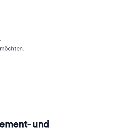
.
n möchten.
agement- und