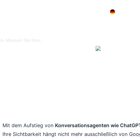
Produkt
Preise
Demo
Mehr
...
: Messen Sie Ihre KI-Zitate mit Google Analytics
ssen Sie Ihre
 Google
Lernen Sie, Besuche
kostenlos mit Goog
e mit Google Analytics!
SEO-Strat
siert am:
31/5/2026
Mit dem Aufstieg von
Konversationsagenten wie ChatGPT,
Ihre Sichtbarkeit hängt nicht mehr ausschließlich von Goo