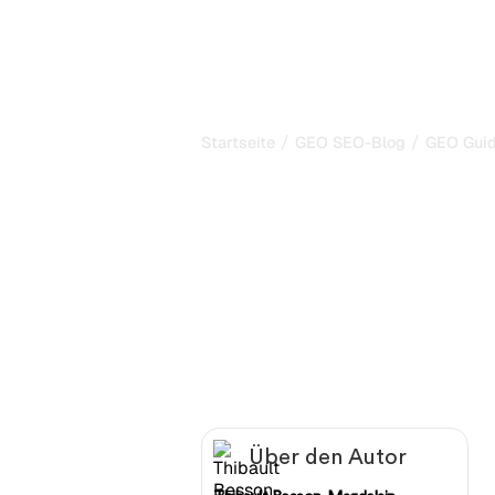
/
/
Startseite
GEO SEO-Blog
GEO Guide
GEO Guide: Me
KI-Zitate mit
Analytics
GEO Guide: Messen Sie Ihre KI-Zitat
Veröffentlicht am:
1/6/2026
-
Aktuali
Über den Autor