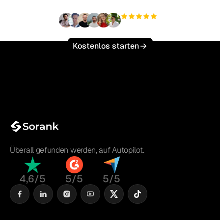
+3.000
Nutzer
Kostenlos starten
Überall gefunden werden, auf Autopilot.
4,6/5
5/5
5/5