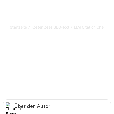
/
/
Startseite
Kostenloses SEO-Tool
LLM Citation Checker
LLM Citation Checker:
Wie oft zitieren KI-
Modelle Ihre Domain?
Prüfen Sie, ob und wie häufig große KI-Sprachmodelle
Ihre Domain in Antworten zitieren, und erhalten Sie eine
klare Methodik zur Verbesserung Ihrer Zitierrate.
Über den Autor