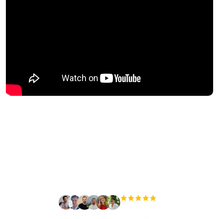
Bereit, Ihren organischen
Traffic mühelos zu
skalieren?
+3.000
Nutzer