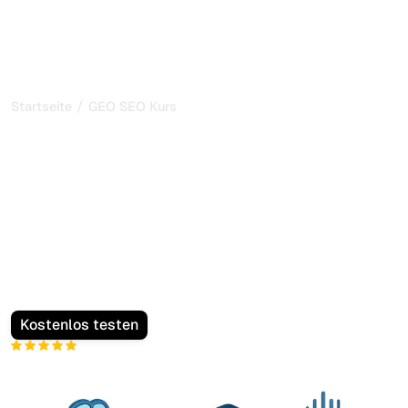
/
Startseite
GEO SEO Kurs
Kostenloser GEO SEO
Kurs: Beherrschen Sie die
organische Suche mit
künstlicher Intelligenz
Treten Sie unserem SEO IA PRO Programm bei, um
Kunden mit künstlicher Intelligenz im Internet zu
gewinnen, sowohl im SEO als auch in Gesprächs-KIs.
Kostenlos testen