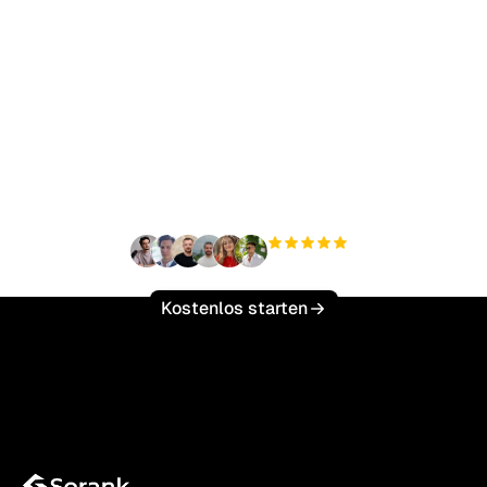
Bereit, Ihren organischen
Traffic mühelos zu
skalieren?
+3'000
Nutzer
Kostenlos starten