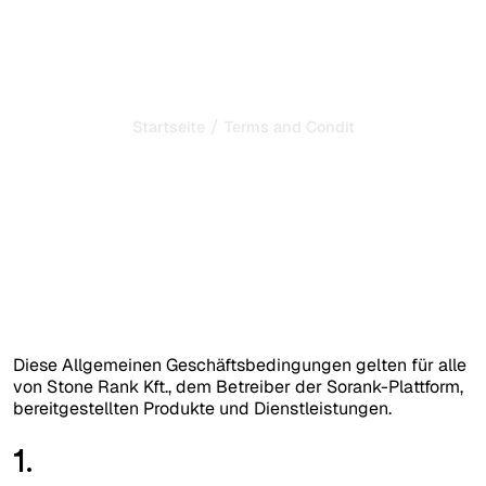
/
Startseite
Terms and Conditions of Sale
Allgemeine
Geschäfts
bedingungen
Letzte Aktualisierung :
12/07/2026
Diese Allgemeinen Geschäftsbedingungen gelten für alle
von Stone Rank Kft., dem Betreiber der Sorank-Plattform,
bereitgestellten Produkte und Dienstleistungen.
1.