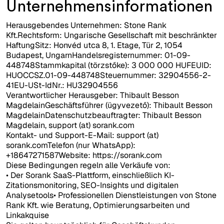
Unternehmensinformationen
Herausgebendes Unternehmen: Stone Rank
Kft.Rechtsform: Ungarische Gesellschaft mit beschränkter
HaftungSitz: Honvéd utca 8, 1. Etage, Tür 2, 1054
Budapest, UngarnHandelsregisternummer: 01-09-
448748Stammkapital (törzstőke): 3 000 000 HUFEUID:
HUOCCSZ.01-09-448748Steuernummer: 32904556-2-
41EU-USt-IdNr.: HU32904556
Verantwortlicher Herausgeber: Thibault Besson
MagdelainGeschäftsführer (ügyvezető): Thibault Besson
MagdelainDatenschutzbeauftragter: Thibault Besson
Magdelain, support (at) sorank.com
Kontakt- und Support-E-Mail: support (at)
sorank.comTelefon (nur WhatsApp):
+18647271587Website: https://sorank.com
Diese Bedingungen regeln alle Verkäufe von:
• Der Sorank SaaS-Plattform, einschließlich KI-
Zitationsmonitoring, SEO-Insights und digitalen
Analysetools• Professionellen Dienstleistungen von Stone
Rank Kft. wie Beratung, Optimierungsarbeiten und
Linkakquise