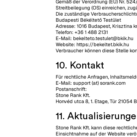
Gemäß der Verordnung (EU) Nr. 524
Streitbeilegung (OS) einreichen, zu
Die zuständige Verbraucherschlichtu
Budapesti Békéltető Testület
Adresse: 1016 Budapest, Krisztina krt.
Telefon: +36 1 488 2131
E-Mail:
bekelteto.testulet@bkik.hu
Website: https://bekeltet.bkik.hu
Verbraucher können diese Stelle kont
10. Kontakt
Für rechtliche Anfragen, Inhaltsmel
E-Mail: support (at) sorank.com
Postanschrift:
Stone Rank Kft.
Honvéd utca 8, 1. Etage, Tür 21054 
11. Aktualisierung
Stone Rank Kft. kann diese rechtlich
Einsichtnahme auf der Website veröff