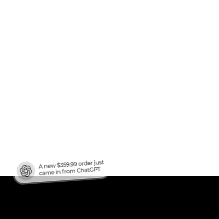
en
ren?