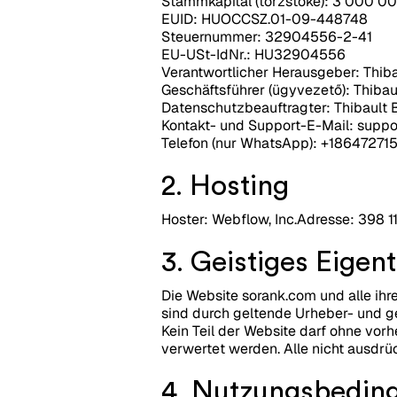
Stammkapital (törzstőke): 3 000 0
EUID: HUOCCSZ.01-09-448748
Steuernummer: 32904556-2-41
EU-USt-IdNr.: HU32904556
Verantwortlicher Herausgeber: Thib
Geschäftsführer (ügyvezető): Thiba
Datenschutzbeauftragter: Thibault 
Kontakt- und Support-E-Mail: suppor
Telefon (nur WhatsApp): +186472715
2. Hosting
Hoster: Webflow, Inc.Adresse: 398 1
3. Geistiges Eige
Die Website sorank.com und alle ihre
sind durch geltende Urheber- und g
Kein Teil der Website darf ohne vorh
verwertet werden. Alle nicht ausdrü
4. Nutzungsbedin