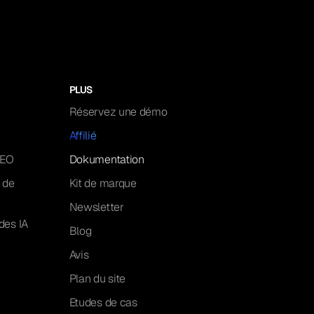
PLUS
Réservez une démo
Affilié
GEO
Dokumentation
 de
Kit de marque
Newsletter
des IA
Blog
Avis
Plan du site
Etudes de cas