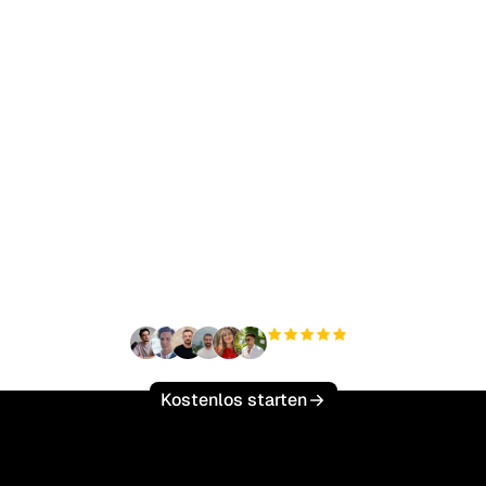
ereit, Ihren organisch
ffic mühelos zu skalie
+3'000
Nutzer
Kostenlos starten