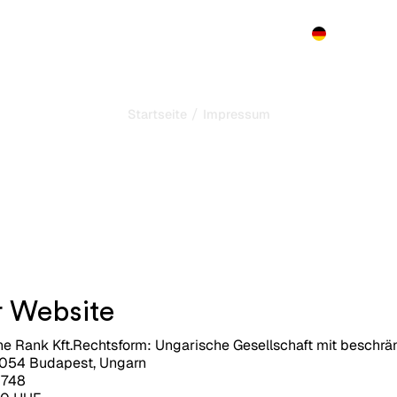
Produkt
Preise
Demo
Mehr
/
Startseite
Impressum
Rechtliche
Hinweise
Letzte Aktualisierung :
12/07/2026
r Website
 Rank Kft.Rechtsform: Ungarische Gesellschaft mit beschrä
, 1054 Budapest, Ungarn
8748