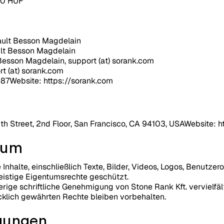
00 HUF
ault Besson Magdelain
ult Besson Magdelain
Besson Magdelain, support (at) sorank.com
t (at) sorank.com
87Website: https://sorank.com
1th Street, 2nd Floor, San Francisco, CA 94103, USAWebsite: 
ntum
 Inhalte, einschließlich Texte, Bilder, Videos, Logos, Benutz
eistige Eigentumsrechte geschützt.
erige schriftliche Genehmigung von Stone Rank Kft. vervielfäl
cklich gewährten Rechte bleiben vorbehalten.
gungen