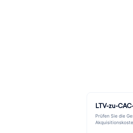
LTV:CAC-Ve
Berechnen Sie Ihr LTV:CAC-Verhält
LTV-zu-CAC-
Prüfen Sie die Ge
Akquisitionskoste