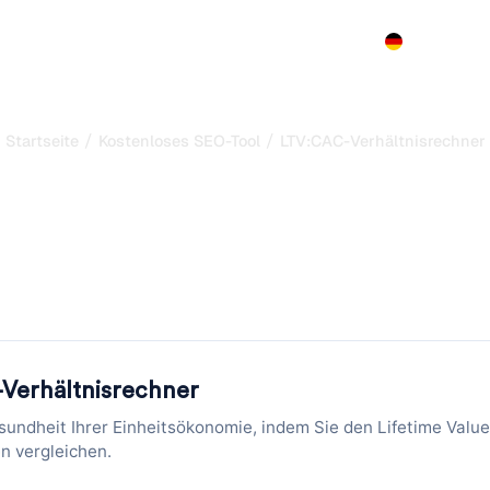
Produkt
Preise
Demo
Mehr
/
/
Startseite
Kostenloses SEO-Tool
LTV:CAC-Verhältnisrechner
rhältnisrechner: Uni
prüfen
nis in Sekunden. Geben Sie Customer Lifetime Value und Akq
sofort die Gesundheit Ihres
Verhältnisrechner
sundheit Ihrer Einheitsökonomie, indem Sie den Lifetime Value
n vergleichen.