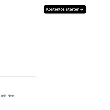
Kostenlos starten
t Economics
uisitionskosten ein und prüfen Sie
 mit den