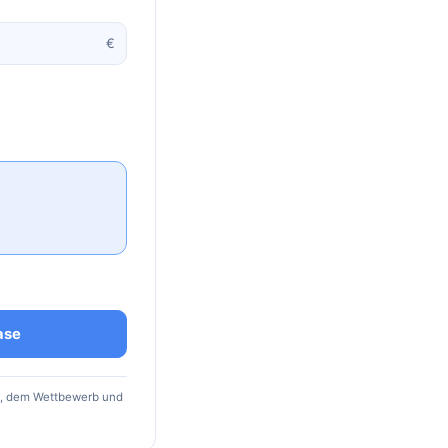
€
ase
t, dem Wettbewerb und