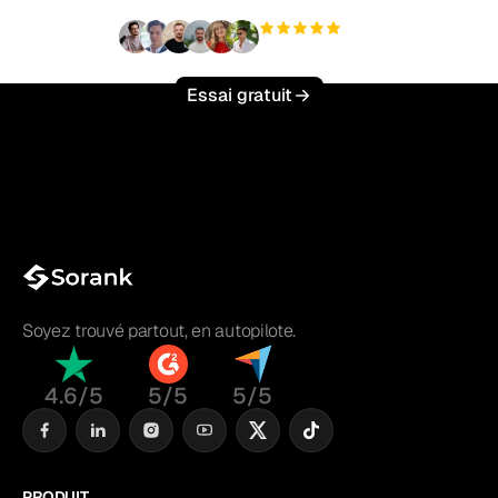
+3 000
utilisateurs
Essai gratuit
Soyez trouvé partout, en autopilote.
4.6/5
5/5
5/5
PRODUIT