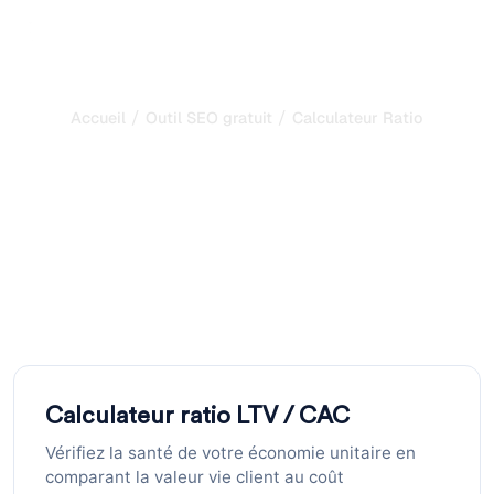
/
/
Accueil
Outil SEO gratuit
Calculateur Ratio LTV CAC
Calculateur Ratio LTV
CAC : Analysez vos
Économies Unitaires
Calculez votre ratio LTV:CAC en quelques secondes.
Entrez la valeur vie client et le coût d'acquisition pour
savoir si votre modèle est sain. Outil gratuit.
Calculateur ratio LTV / CAC
Vérifiez la santé de votre économie unitaire en
comparant la valeur vie client au coût