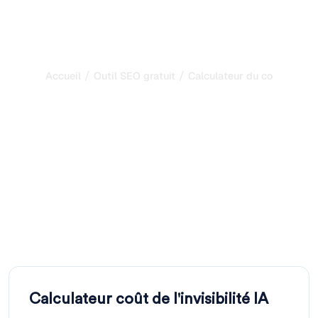
/
/
Accueil
Outil SEO gratuit
Calculateur du coût de l'inv
Calculateur du coût de
l'invisibilité IA : combien
vous coûte l'absence de
votre marque ?
Calculez le manque à gagner mensuel lié à votre absence
dans les réponses IA. Entrez le volume de requêtes, le
taux de clic potentiel et vos données de conversion.
Calculateur coût de l'invisibilité IA