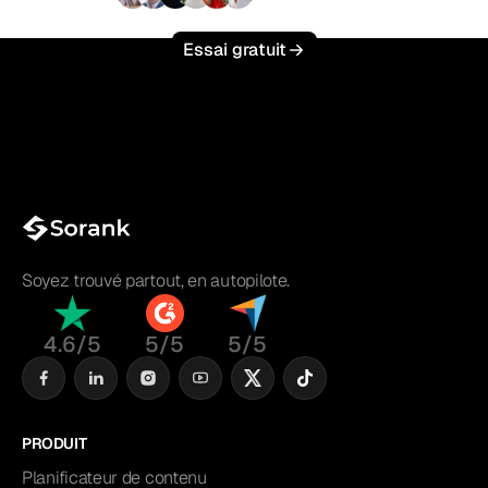
+3 000
utilisateurs
Essai gratuit
Soyez trouvé partout, en autopilote.
4.6/5
5/5
5/5
PRODUIT
Planificateur de contenu