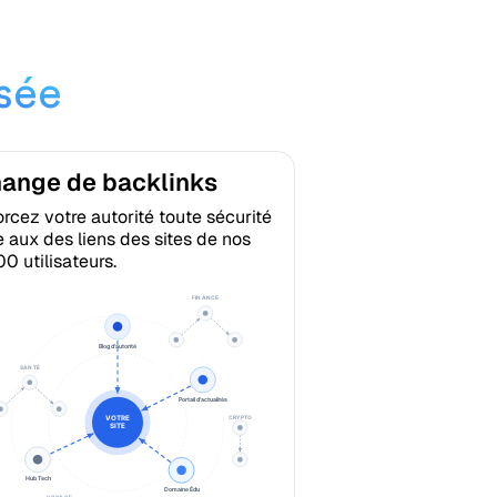
isée
ange de backlinks
rcez votre autorité toute sécurité
 aux des liens des sites de nos
0 utilisateurs.
FINANCE
Blog d'autorité
SANTÉ
Portail d'actualités
VOTRE
CRYPTO
SITE
Hub Tech
Domaine Édu
VOYAGE