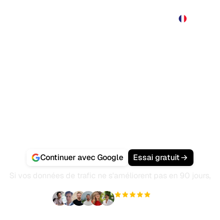
Produit
Tarification
Démo
Plus
mentez votre trafic
e et les IA, en autop
 génère des
articles SEO optimisés
et vous obti
 à haute autorité
pour référencer votre site sur
les IA
.
Continuer avec Google
Essai gratuit
Si vos données de trafic ne s'améliorent pas en 90 jours,
nous vous remboursons.
+3 000
utilisateurs