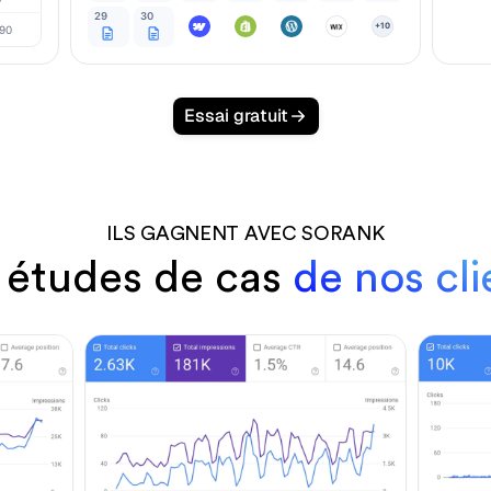
29
30
+10
90
Essai gratuit
ILS GAGNENT AVEC SORANK
 études de cas
de nos cli