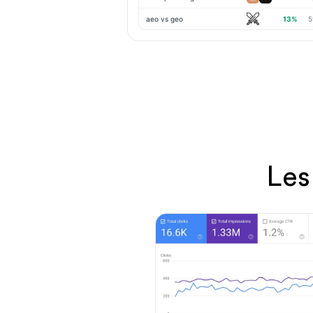
aeo vs geo
13%
5
Les