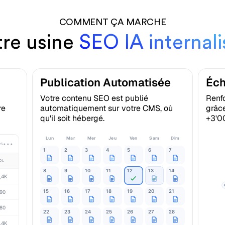
COMMENT ÇA MARCHE
tre usine
SEO IA internal
Publication Automatisée
Éch
Votre contenu SEO est publié
Renfo
re
automatiquement sur votre CMS, où
grâce
qu'il soit hébergé.
+3'00
Lun
Mar
Mer
Jeu
Ven
Sam
Dim
és
•••
1
2
3
4
5
6
7
OL
8
9
10
11
12
13
14
,4K
15
16
17
18
19
20
21
90
80
22
23
24
25
26
27
28
,4K