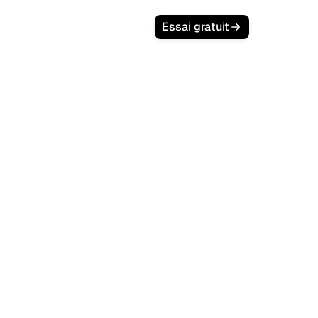
Essai gratuit
 sur
ilote.
ent des
Google et