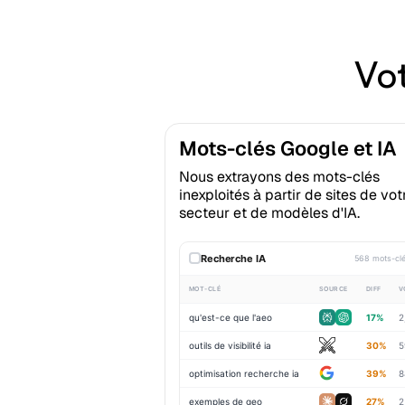
Vo
Mots-clés Google et IA
Nous extrayons des mots-clés
inexploités à partir de sites de vot
secteur et de modèles d'IA.
Recherche IA
568 mots-cl
MOT-CLÉ
SOURCE
DIFF
V
qu'est-ce que l'aeo
17%
2
outils de visibilité ia
30%
5
optimisation recherche ia
39%
8
exemples de geo
27%
2