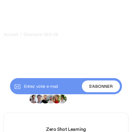
/
Accueil
Glossaire GEO SEO
Learn GEO, the new SEO
with our Glossary
Découvrez tous les termes essentiels du GEO et du
SEO pour mieux comprendre et optimiser votre
visibilité en ligne.
+9 000 abonnés
Zero Shot Learning