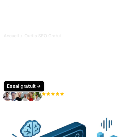
/
Accueil
Outils SEO Gratuits
Outils SEO & GEO en
Ligne Gratuits
Découvrez notre collection complète d'outils SEO,
tout ce dont vous avez besoin pour optimiser votre
classement dans les moteurs de recherche est ici !
Essai gratuit
+3 000
utilisateurs