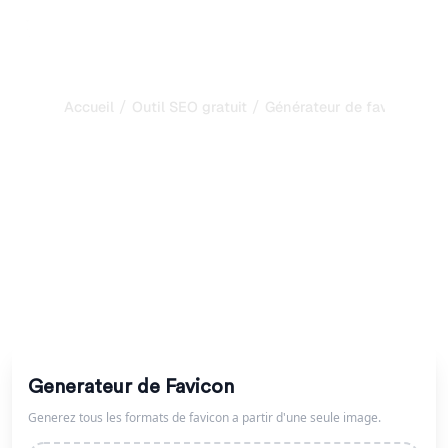
/
/
Accueil
Outil SEO gratuit
Générateur de favicon
Générateur de favicon
gratuit pour toutes les
plateformes
Générez toutes les tailles de favicon à partir d'une seule
image. Obtenez des icônes PNG pour les navigateurs,
Apple Touch et Android Chrome.
Generateur de Favicon
Generez tous les formats de favicon a partir d'une seule image.