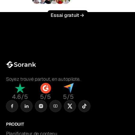
+3 000
utilisateurs
Essai gratuit
Soyez trouvé partout, en autopilote.
4.6/5
5/5
5/5
PRODUIT
Planificateur de contenu