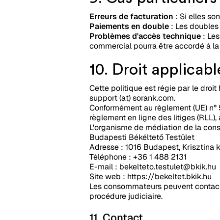
Erreurs de facturation
: Si elles so
Paiements en double
: Les doubles
Problèmes d'accès technique
: Les
commercial pourra être accordé à la 
10. Droit applicabl
Cette politique est régie par le dro
support (at) sorank.com.
Conformément au règlement (UE) n° 
règlement en ligne des litiges (RLL)
L'organisme de médiation de la con
Budapesti Békéltető Testület
Adresse : 1016 Budapest, Krisztina krt
Téléphone : +36 1 488 2131
E-mail :
bekelteto.testulet@bkik.hu
Site web : https://bekeltet.bkik.hu
Les consommateurs peuvent contacte
procédure judiciaire.
11. Contact