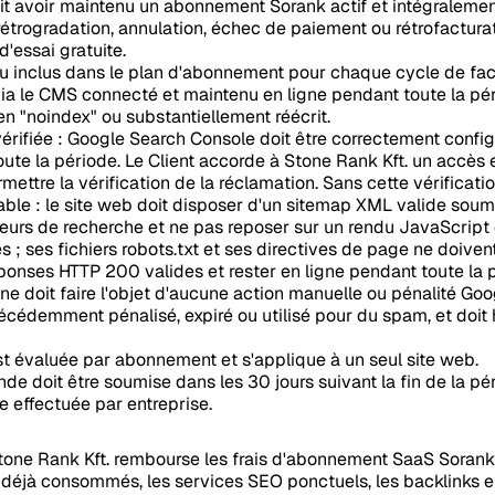
oit avoir maintenu un abonnement Sorank actif et intégraleme
 rétrogradation, annulation, échec de paiement ou rétrofactur
d'essai gratuite.
nu inclus dans le plan d'abonnement pour chaque cycle de fact
 via le CMS connecté et maintenu en ligne pendant toute la pér
en "noindex" ou substantiellement réécrit.
rifiée : Google Search Console doit être correctement configur
te la période. Le Client accorde à Stone Rank Kft. un accès
ettre la vérification de la réclamation. Sans cette vérificatio
le : le site web doit disposer d'un sitemap XML valide soumi
eurs de recherche et ne pas reposer sur un rendu JavaScript
s ; ses fichiers robots.txt et ses directives de page ne doivent
onses HTTP 200 valides et rester en ligne pendant toute la 
e doit faire l'objet d'aucune action manuelle ou pénalité Goog
écédemment pénalisé, expiré ou utilisé pour du spam, et doit
est évaluée par abonnement et s'applique à un seul site web.
de doit être soumise dans les 30 jours suivant la fin de la pé
e effectuée par entreprise.
tone Rank Kft. rembourse les frais d'abonnement SaaS Sorank 
 déjà consommés, les services SEO ponctuels, les backlinks e