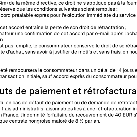
16(m) de la même directive, ce droit ne s'applique pas à la fo
réserve que les conditions suivantes soient remplies :
ord préalable exprès pour l'exécution immédiate du service e
t accord entraîne la perte de son droit de rétractation ;
ateur une confirmation de cet accord par e-mail après l'acha
on
est pas remplie, le consommateur conserve le droit de se rétra
e d'achat, sans avoir à justifier de motifs et sans frais, en no
ociété remboursera le consommateur dans un délai de 14 jours
a transaction initiale, sauf accord exprès du consommateur po
uts de paiement et rétrofactura
du en cas de défaut de paiement ou de demande de rétrofactu
frais administratifs raisonnables liés à une rétrofacturation in
en France, l'indemnité forfaitaire de recouvrement de 40 EUR s
nque centrale hongroise majoré de 8 % par an.