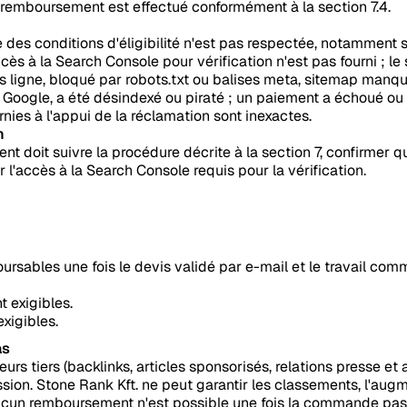
e remboursement est effectué conformément à la section 7.4.
e des conditions d'éligibilité n'est pas respectée, notamment si
ccès à la Search Console pour vérification n'est pas fourni ; 
ors ligne, bloqué par robots.txt ou balises meta, sitemap manqu
té Google, a été désindexé ou piraté ; un paiement a échoué ou
ournies à l'appui de la réclamation sont inexactes.
n
ient doit suivre la procédure décrite à la section 7, confirmer qu
 l'accès à la Search Console requis pour la vérification.
rsables une fois le devis validé par e-mail et le travail com
t exigibles.
exigibles.
as
 tiers (backlinks, articles sponsorisés, relations presse et a
sion. Stone Rank Kft. ne peut garantir les classements, l'augm
 Aucun remboursement n'est possible une fois la commande pas