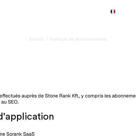
Produit
Tarification
Démo
Plus
/
Accueil
Politique de remboursement et d'annulati
de remboursement et d
Dernière mise à jour :
12/07/2026
s effectués auprès de Stone Rank Kft., y compris les abonneme
s au SEO.
d'application
rme Sorank SaaS