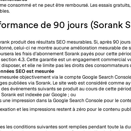
mme consommé et ne peut être remboursé. Les essais gratuits, 
bles.
rformance de 90 jours (Sorank 
rank produit des résultats SEO mesurables. Si, après 90 jours 
donné, celui-ci ne montre aucune amélioration mesurable de 
boursera les frais d'abonnement Sorank payés pour cette pério
la section 4.3. Cette garantie est un engagement commercial 
it disposer, et elle ne limite pas les droits des consommateurs d
données SEO est mesurée
 mesurée objectivement via le compte Google Search Console 
ges publiées via Sorank. Le site web est considéré comme aya
n des événements suivants se produit au cours de cette périod
 Sorank est indexée par Google ; ou
s une impression dans la Google Search Console pour le conte
dexation et les impressions restent à zéro pour le contenu pub
tes les conditions suivantes sont remplies pendant toute la du