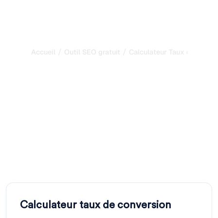
/
/
Accueil
Outil SEO gratuit
Calculateur Taux de Conve
Calculateur Taux de
Conversion : Calculez
votre CR et votre Chiffre
d'Affaires
Calculez votre taux de conversion à partir des visites et
des conversions. Visualisez le CA généré et les pistes
pour l'améliorer. Calculateur gratuit.
Calculateur taux de conversion