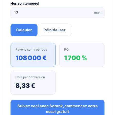
Horizon temporel
mois
Calculer
Réinitialiser
Revenu sur la période
ROI
108 000 €
1 700 %
Coût par conversion
8,33 €
Suivez ceci avec Sorank, commencez votre
essai gratuit