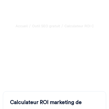
/
/
Accueil
Outil SEO gratuit
Calculateur ROI Content M
Calculateur ROI Content
Marketing : Mesurez le
Retour de Votre Stratégie
de Contenu
Entrez investissement, trafic mensuel, taux de conversion
et valeur par conversion. Le calculateur ROI content
marketing chiffre votre retour en quelques secondes.
Calculateur ROI marketing de