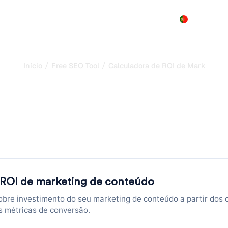
Produto
Preços
Demo
Mais
/
/
Início
Free SEO Tool
Calculadora de ROI de Marketing 
a ROI Content Market
da Sua Estratégia de
sal, taxa de conversão e valor por conversão. A calculadora R
retorno em segundos.
 ROI de marketing de conteúdo
bre investimento do seu marketing de conteúdo a partir dos c
s métricas de conversão.