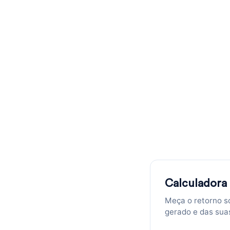
Calculador
Retorno 
Insira investimento, tráfego men
Calculadora
Meça o retorno so
gerado e das sua