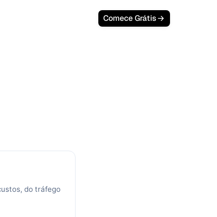
Comece Grátis
de Conteúdo
ing: Meça o
 Conteúdo
OI content marketing mostra o seu
ustos, do tráfego