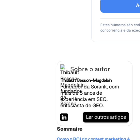
A
Estes números são est
concorrência e da exe
Sobre o autor
Thibault Besson-Magdelain
Fundador da Sorank, com
mais de 5 anos de
experiência em SEO,
entusiasta de GEO.
Ler outros artigos
Sommaire
Como o ROI do content marketing é