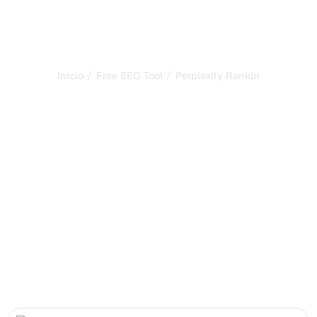
/
/
Início
Free SEO Tool
Perplexity Ranking Checker
Perplexity Ranking
Checker: a sua marca é
citada nas respostas do
Perplexity?
Verifique se a sua marca é citada nas respostas do
Perplexity AI e aprenda como se tornar uma fonte
confiável na busca baseada em IA.