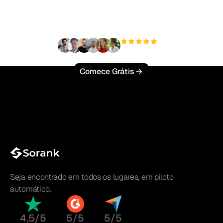
esforço?
+3'000
usuários
Comece Grátis
Seja encontrado em todos os lugares, em piloto
automático.
4,5/5
5/5
5/5