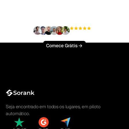
tráfego orgânico sem
esforço?
+3'000
usuários
Comece Grátis
Seja encontrado em todos os lugares, em piloto
automático.