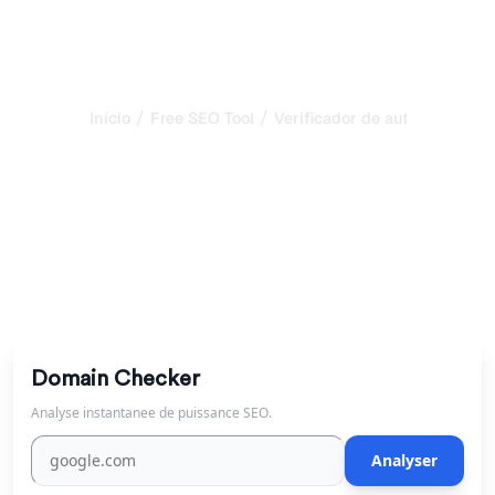
/
/
Início
Free SEO Tool
Verificador de autoridade de
Verificador gratuito de
autoridade de domínio
Verifique gratuitamente a pontuação de autoridade de
um domínio. Veja o tráfego orgânico e os rankings de
palavras-chave.
Domain Checker
Analyse instantanee de puissance SEO.
Analyser