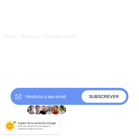
/
/
Início
Glossary
Citações de IA
Citações de IA: Sejam
Mencionados por
ChatGPT e Claude
Citações de IA são menções por ChatGPT, Claude, Gemini
e Perplexity. Saiba como otimizar.
+ 9000 subscritores