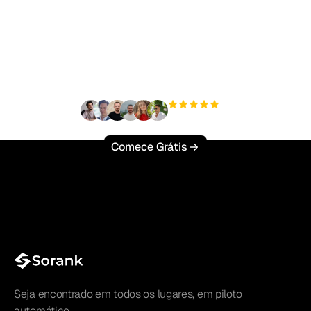
Pronto para escalar seu
tráfego orgânico sem
esforço?
+3'000
usuários
Comece Grátis
Seja encontrado em todos os lugares, em piloto
automático.