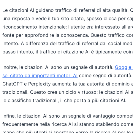
Le citazioni AI guidano traffico di referral di alta qualit
una risposta e vede il tuo sito citato, spesso clicca per s
riconoscimento intenzionale: l'utente era interessato all'a
fonte per approfondire la conoscenza. Questo traffico co
intento. A differenza del traffico di referral dai social m
basso intento, il traffico di citazione AI è tipicamente coin
Inoltre, le citazioni AI sono un segnale di autorità.
Google 
sei citato da importanti motori AI
come segno di autorità.
ChatGPT e Perplexity aumenta la tua autorità di dominio ag
tradizionali. Questo crea un ciclo virtuoso: le citazioni AI
le classifiche tradizionali, il che porta a più citazioni AI.
Infine, le citazioni AI sono un segnale di vantaggio competi
frequentemente nella ricerca AI si stanno stabilendo come
mano che più utenti si spostano verso la ricerca AI per le r