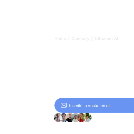
/
/
Home
Glossary
Citazioni AI
Citazioni AI: F
menzionare d
Claude
Le citazioni AI sono menzioni dei tu
Claude, Gemini e Perplexity. Impara a
e traccia il traffico guidato dall'AI.
+ 9'000 iscritti