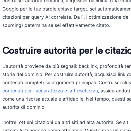
costruisci autorità tematica, acquisisci backlink. Una volta
Google per le tue parole chiave target, sei automaticamen
citazioni per query AI correlate. Da lì, l'ottimizzazione dei
sourcing) determina se sei effettivamente citato.
Costruire autorità per le citazi
L'autorità proviene da più segnali: backlink, profondità te
storia del dominio. Per costruire autorità, acquisisci link da
contenuti completi su argomenti principali. Costruisci clu
contenuti per l'accuratezza e la freschezza
, assicurandoti
come una risorsa attuale e affidabile. Nel tempo, questi 
autorità di dominio.
Inoltre, ottieni citazioni da altri siti ad alta autorità. Se si
sistemi AI ti vedono come affidabile. Questo crea un circol