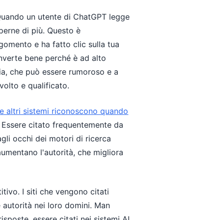
à. Quando un utente di ChatGPT legge
aperne di più. Questo è
rgomento e ha fatto clic sulla tua
nverte bene perché è ad alto
edia, che può essere rumoroso e a
volto e qualificato.
e altri sistemi riconoscono quando
 Essere citato frequentemente da
li occhi dei motori di ricerca
 aumentano l'autorità, che migliora
tivo. I siti che vengono citati
 autorità nei loro domini. Man
isposte, essere citati nei sistemi AI