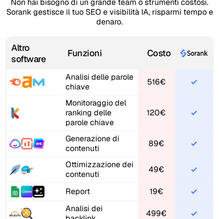
Non hai bisogno di un grande team o strumenti costosi.
Sorank gestisce il tuo SEO e visibilità IA, risparmi tempo e
denaro.
Altro
Funzioni
Costo
software
Analisi delle parole
516€
chiave
Monitoraggio del
ranking delle
120€
parole chiave
Generazione di
89€
contenuti
Ottimizzazione dei
49€
contenuti
Report
19€
Analisi dei
499€
backlink