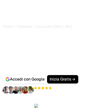
/
/
Home
Features
Cruscotto GEO / SEO
Monitori tutte le sue
metriche GEO e SEO in un
unico dashboard
Visualizzi tutto in un unico posto con il nostro
Cruscotto
GEO/SEO
. Monitori visibilità IA, posizionamento e
metriche strategiche per guidare le sue decisioni.
Accedi con Google
Inizia Gratis
+3'000
utenti