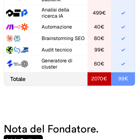
Analisi della
499€
ricerca IA
Automazione
40€
Brainstorming SEO
80€
Audit tecnico
99€
Generatore di
60€
cluster
Totale
2070€
99€
Nota del Fondatore.