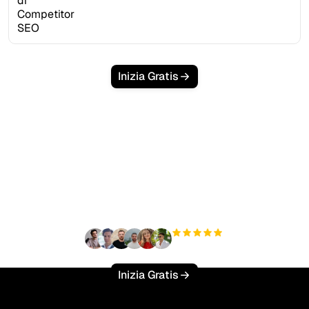
Inizia Gratis
Pronto a scalare il tuo
traffico organico senza
sforzo?
+3'000
utenti
Inizia Gratis