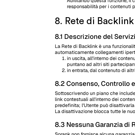
Abilitando questa funzione, il 
responsabilità per i contenuti
8. Rete di Backlink
8.1 Descrizione del Serviz
La Rete di Backlink è una funzionalit
automaticamente collegamenti iperte
in uscita, all'interno dei cont
puntano ad altri siti partecipant
in entrata, dal contenuto di altri
8.2 Consenso, Controllo e
Sottoscrivendo un piano che include 
link contestuali all'interno dei cont
predefinita; l'Utente può disattivarl
La disattivazione blocca tutte le nuo
8.3 Nessuna Garanzia di R
Sorank non fornisce alcuna garanzia i