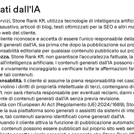
ti dall'IA
vizi, Stone Rank Kft. utilizza tecnologie di intelligenza artific
austivo, articoli di blog, testi ottimizzati per la SEO e altri m
o web del cliente.
cliente riconosce e accetta di essere l'unico responsabile dell
i generati dall'IA, sia prima che dopo la pubblicazione sul prop
ponsabilità editoriale per qualsiasi contenuto pubblicato sul pr
ezza.
Stone Rank Kft. non garantisce l'accuratezza fattuale, la 
l'intelligenza artificiale. I contenuti generati dall'IA possono
e è vivamente incoraggiato a verificare tutte le affermazioni fatt
 tali contenuti.
onsabilità.
Il cliente si assume la piena responsabilità nel caso 
iolino i diritti di proprietà intellettuale di terzi, contengano 
Kft. non sarà ritenuta responsabile per eventuali reclami, danni 
nte di contenuti generati dall'IA senza previa revisione.
ità con l'European AI Act (Regolamento (UE) 2024/1689), Stone
e la sua piattaforma sono generati o assistiti da sistemi di int
e, tali contenuti saranno identificati come generati dall'IA.
uando il cliente attiva la funzione di pubblicazione automatic
contenuti possono essere pubblicati sul proprio sito web sen