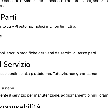
 concede a Sorank i diritti necessari per archiviarli, analizzarli
nali.
 Parti
to su API esterne, inclusi ma non limitati a:
le
i, errori o modifiche derivanti da servizi di terze parti.
l Servizio
o continuo alla piattaforma. Tuttavia, non garantiamo:
i sistemi
te il servizio per manutenzione, aggiornamenti o migliorame
esponsabilità