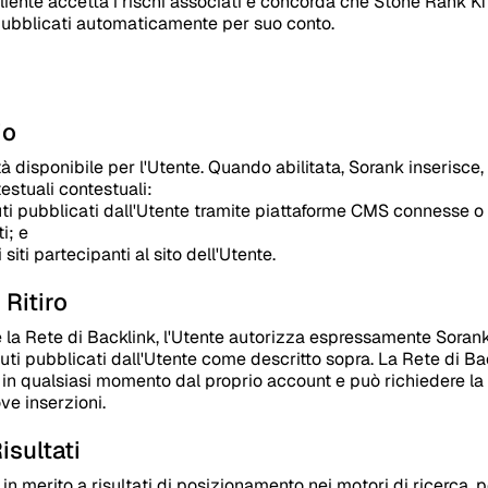
cliente accetta i rischi associati e concorda che Stone Rank K
 pubblicati automaticamente per suo conto.
io
à disponibile per l'Utente. Quando abilitata, Sorank inserisce,
stuali contestuali:
enuti pubblicati dall'Utente tramite piattaforme CMS connesse o
i; e
 siti partecipanti al sito dell'Utente.
 Ritiro
la Rete di Backlink, l'Utente autorizza espressamente Sorank 
enuti pubblicati dall'Utente come descritto sopra. La Rete di B
a in qualsiasi momento dal proprio account e può richiedere la 
ve inserzioni.
isultati
n merito a risultati di posizionamento nei motori di ricerca, po