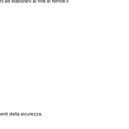
 ed elaborarli al fine di fornire il
nti della sicurezza.