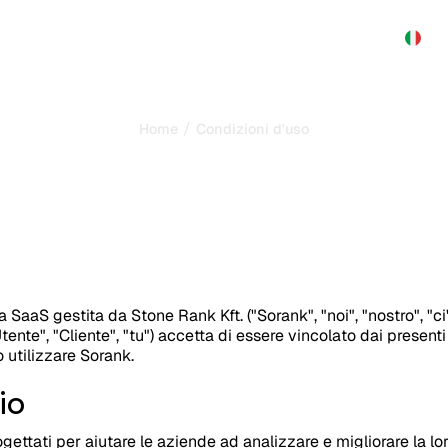
Prodotto
Prezzi
Affiliato
Demo
Contatti
/
Home
Condizioni d'uso
Condizioni d'uso
Ultimo aggiornamento :
12/07/2026
SaaS gestita da Stone Rank Kft. ("Sorank", "noi", "nostro", "ci
"Utente", "Cliente", "tu") accetta di essere vincolato dai present
 utilizzare Sorank.
io
gettati per aiutare le aziende ad analizzare e migliorare la loro