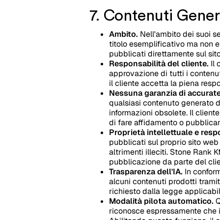
7. Contenuti Genera
Ambito.
Nell'ambito dei suoi ser
titolo esemplificativo ma non es
pubblicati direttamente sul sit
Responsabilità del cliente.
Il 
approvazione di tutti i contenut
il cliente accetta la piena res
Nessuna garanzia di accurat
qualsiasi contenuto generato dal
informazioni obsolete. Il client
di fare affidamento o pubblicare
Proprietà intellettuale e resp
pubblicati sul proprio sito web v
altrimenti illeciti. Stone Rank 
pubblicazione da parte del clie
Trasparenza dell'IA.
In conform
alcuni contenuti prodotti tramit
richiesto dalla legge applicabil
Modalità pilota automatico.
Q
riconosce espressamente che i 