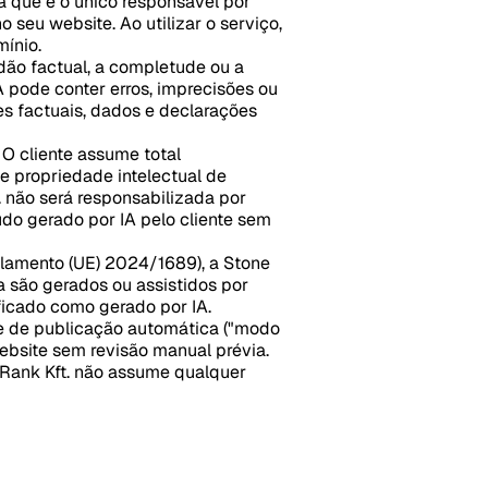
 que é o único responsável por
 seu website. Ao utilizar o serviço,
mínio.
dão factual, a completude ou a
A pode conter erros, imprecisões ou
es factuais, dados e declarações
O cliente assume total
de propriedade intelectual de
. não será responsabilizada por
do gerado por IA pelo cliente sem
lamento (UE) 2024/1689), a Stone
a são gerados ou assistidos por
tificado como gerado por IA.
de de publicação automática ("modo
ebsite sem revisão manual prévia.
e Rank Kft. não assume qualquer