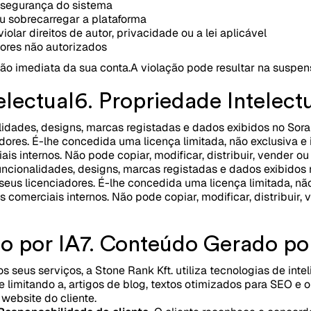
u segurança do sistema
ou sobrecarregar a plataforma
iolar direitos de autor, privacidade ou a lei aplicável
dores não autorizados
ão imediata da sua conta.
A violação pode resultar na suspen
electual
6. Propriedade Intelect
lidades, designs, marcas registadas e dados exibidos no Sor
ores. É-lhe concedida uma licença limitada, não exclusiva e in
ais internos. Não pode copiar, modificar, distribuir, vender o
uncionalidades, designs, marcas registadas e dados exibidos
seus licenciadores. É-lhe concedida uma licença limitada, não 
ns comerciais internos. Não pode copiar, modificar, distribuir,
o por IA
7. Conteúdo Gerado po
seus serviços, a Stone Rank Kft. utiliza tecnologias de inteli
e limitando a, artigos de blog, textos otimizados para SEO e 
website do cliente.