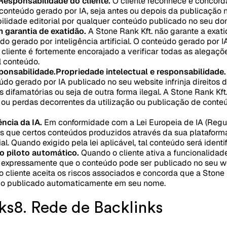
Responsabilidade do cliente.
O cliente reconhece e concorda
 conteúdo gerado por IA, seja antes ou depois da publicação no
abilidade editorial por qualquer conteúdo publicado no seu do
 garantia de exatidão.
A Stone Rank Kft. não garante a exati
do gerado por inteligência artificial. O conteúdo gerado por I
cliente é fortemente encorajado a verificar todas as alegaçõ
l conteúdo.
sponsabilidade.
Propriedade intelectual e responsabilidade.
do gerado por IA publicado no seu website infrinja direitos 
s difamatórias ou seja de outra forma ilegal. A Stone Rank Kft
ou perdas decorrentes da utilização ou publicação de conteú
ncia da IA.
Em conformidade com a Lei Europeia de IA (Regu
res que certos conteúdos produzidos através da sua plataform
cial. Quando exigido pela lei aplicável, tal conteúdo será iden
 piloto automático.
Quando o cliente ativa a funcionalida
e expressamente que o conteúdo pode ser publicado no seu w
 o cliente aceita os riscos associados e concorda que a Ston
do publicado automaticamente em seu nome.
ks
8. Rede de Backlinks