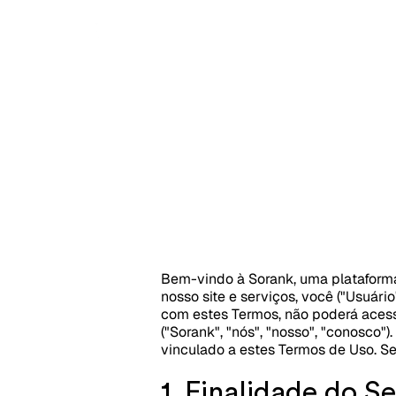
C
Bem-vindo à Sorank, uma plataforma 
nosso site e serviços, você ("Usuári
com estes Termos, não poderá acess
("Sorank", "nós", "nosso", "conosco")
vinculado a estes Termos de Uso. S
1. Finalidade do Se