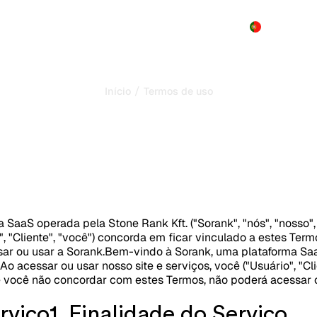
Produto
Preços
Demo
Mais
/
Início
Termos de uso
ondições de utilizaç
Última atualização:
12/07/2026
SaaS operada pela Stone Rank Kft. ("Sorank", "nós", "nosso",
o", "Cliente", "você") concorda em ficar vinculado a estes Te
ar ou usar a Sorank.
Bem-vindo à Sorank, uma plataforma Saa
. Ao acessar ou usar nosso site e serviços, você ("Usuário", "C
e você não concordar com estes Termos, não poderá acessar o
rviço
1. Finalidade do Serviço