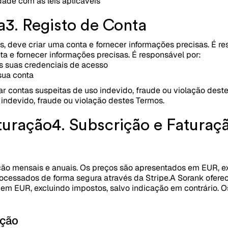
dade com as leis aplicáveis
a
3. Registo de Conta
s, deve criar uma conta e fornecer informações precisas. É re
ta e fornecer informações precisas. É responsável por:
s suas credenciais de acesso
sua conta
r contas suspeitas de uso indevido, fraude ou violação dest
 indevido, fraude ou violação destes Termos.
turação
4. Subscrição e Faturaç
ção mensais e anuais. Os preços são apresentados em EUR, ex
ocessados de forma segura através da Stripe.
A Sorank ofere
 em EUR, excluindo impostos, salvo indicação em contrário.
ação