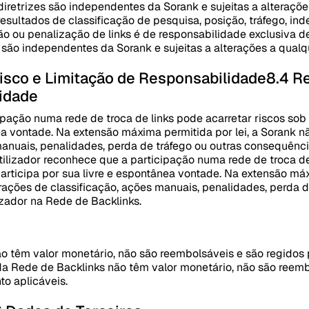
s diretrizes são independentes da Sorank e sujeitas a alteraç
esultados de classificação de pesquisa, posição, tráfego, ind
ão ou penalização de links é de responsabilidade exclusiva d
es são independentes da Sorank e sujeitas a alterações a qua
sco e Limitação de Responsabilidade
8.4 R
idade
ipação numa rede de troca de links pode acarretar riscos sob
nea vontade. Na extensão máxima permitida por lei, a Sorank 
manuais, penalidades, perda de tráfego ou outras consequênc
tilizador reconhece que a participação numa rede de troca de
participa por sua livre e espontânea vontade. Na extensão máx
rações de classificação, ações manuais, penalidades, perda 
izador na Rede de Backlinks.
o têm valor monetário, não são reembolsáveis e são regidos 
da Rede de Backlinks não têm valor monetário, não são reemb
o aplicáveis.