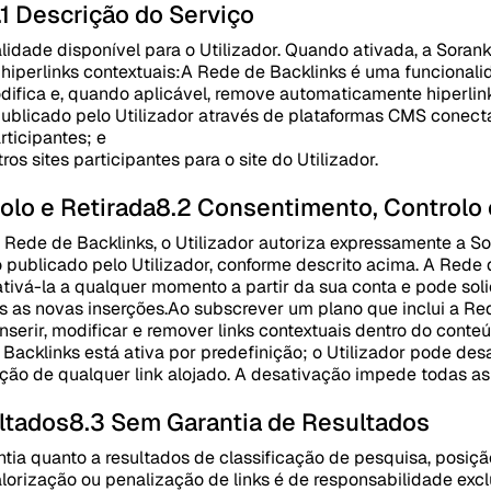
.1 Descrição do Serviço
idade disponível para o Utilizador. Quando ativada, a Sorank
iperlinks contextuais:
A Rede de Backlinks é uma funcionalid
difica e, quando aplicável, remove automaticamente hiperlink
publicado pelo Utilizador através de plataformas CMS conect
rticipantes; e
os sites participantes para o site do Utilizador.
olo e Retirada
8.2 Consentimento, Controlo 
 Rede de Backlinks, o Utilizador autoriza expressamente a Sor
o publicado pelo Utilizador, conforme descrito acima. A Rede 
ativá-la a qualquer momento a partir da sua conta e pode soli
s as novas inserções.
Ao subscrever um plano que inclui a Red
serir, modificar e remover links contextuais dentro do conteú
Backlinks está ativa por predefinição; o Utilizador pode des
oção de qualquer link alojado. A desativação impede todas as
ltados
8.3 Sem Garantia de Resultados
tia quanto a resultados de classificação de pesquisa, posiçã
valorização ou penalização de links é de responsabilidade ex