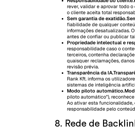
Responsabilidade do cliente.
rever, validar e aprovar todo o
o cliente aceita total respons
Sem garantia de exatidão.
Sem
fiabilidade de qualquer conteú
informações desatualizadas. O 
antes de confiar ou publicar ta
Propriedade intelectual e re
responsabilidade caso o conteú
terceiros, contenha declaraçõe
quaisquer reclamações, danos 
revisão prévia.
Transparência da IA.
Transparê
Rank Kft. informa os utilizado
sistemas de inteligência artifi
Modo piloto automático.
Modo
piloto automático"), reconhec
Ao ativar esta funcionalidade,
responsabilidade pelo conteú
8. Rede de Backlin