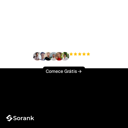
Pronto para escalar seu
tráfego orgânico sem
esforço?
+3'000
usuários
Comece Grátis