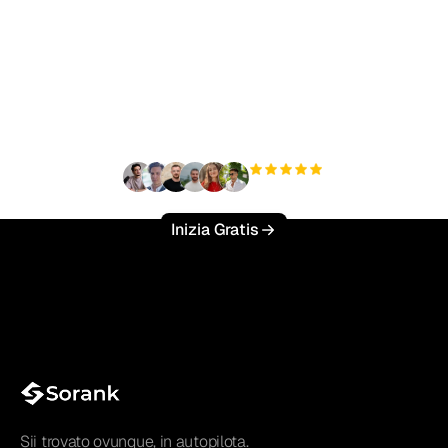
Pronto a scalare il tuo
traffico organico senza
sforzo?
+3'000
utenti
Inizia Gratis
Sii trovato ovunque, in autopilota.