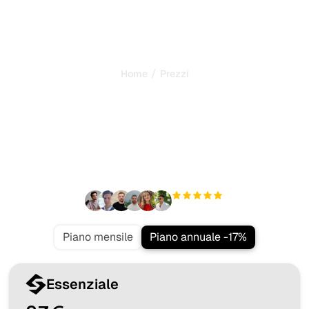
/
Home
Prezzi
L'offerta SEO più
vantaggiosa sul mercato
Tutto ciò che serve per dominare la ricerca su Google e
IA, in pilota automatico.
+3'000
utenti
Piano mensile
Piano annuale -17%
Essenziale