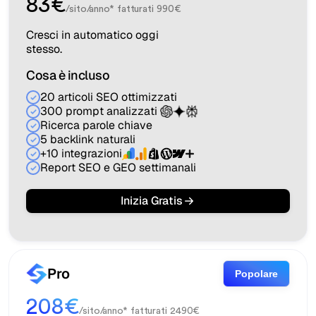
83€
/sito/anno* fatturati 990€
Cresci in automatico oggi
stesso.
Cosa è incluso
20 articoli SEO ottimizzati
300 prompt analizzati
Ricerca parole chiave
5 backlink naturali
+10 integrazioni
Report SEO e GEO settimanali
Inizia Gratis
Pro
Popolare
208€
/sito/anno* fatturati 2490€