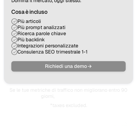
Domina il mercato, oggi stesso.
Cosa è incluso
Più articoli
Più prompt analizzati
Ricerca parole chiave
Più backlink
Integrazioni personalizzate
Consulenza SEO trimestrale 1-1
Richiedi una demo
Se le tue metriche di traffico non migliorano entro 90
giorni,
ti rimborsiamo.
*taxes excluded.