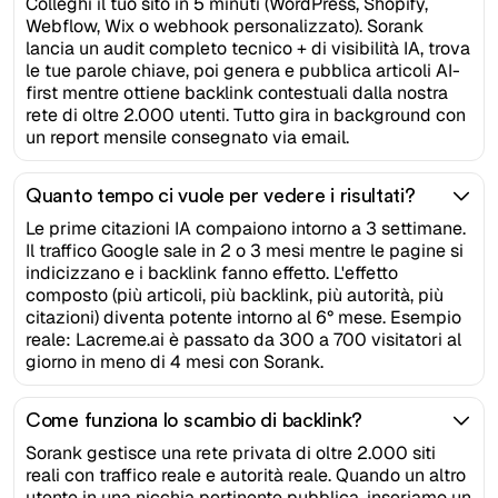
Colleghi il tuo sito in 5 minuti (WordPress, Shopify,
Webflow, Wix o webhook personalizzato). Sorank
lancia un audit completo tecnico + di visibilità IA, trova
le tue parole chiave, poi genera e pubblica articoli AI-
first mentre ottiene backlink contestuali dalla nostra
rete di oltre 2.000 utenti. Tutto gira in background con
un report mensile consegnato via email.
Quanto tempo ci vuole per vedere i risultati?
Le prime citazioni IA compaiono intorno a 3 settimane.
Il traffico Google sale in 2 o 3 mesi mentre le pagine si
indicizzano e i backlink fanno effetto. L'effetto
composto (più articoli, più backlink, più autorità, più
citazioni) diventa potente intorno al 6° mese. Esempio
reale: Lacreme.ai è passato da 300 a 700 visitatori al
giorno in meno di 4 mesi con Sorank.
Come funziona lo scambio di backlink?
Sorank gestisce una rete privata di oltre 2.000 siti
reali con traffico reale e autorità reale. Quando un altro
utente in una nicchia pertinente pubblica, inseriamo un