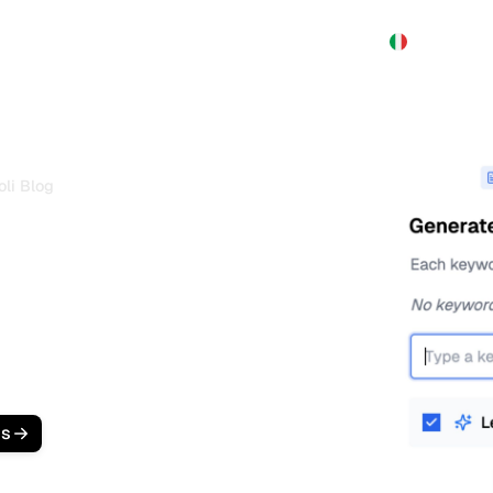
Prodotto
Prezzi
Demo
Altro
oli Blog
i blog SEO che si
ente
o
Generatore di Articoli Blog
.
si posizionano
organico qualificato.
is