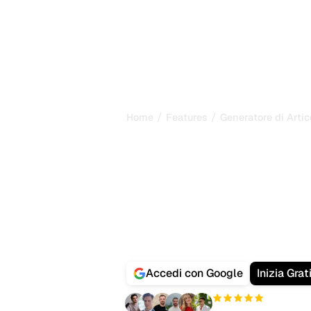
/
/
Home
Features
Generatore di Artic
Generi articol
posizionano
automaticam
Scriva più velocemente con il nostr
Generi articoli SEO-ottimizzati che 
automaticamente e attirano traffico 
Accedi con Google
Inizia Grat
+3'000
utenti