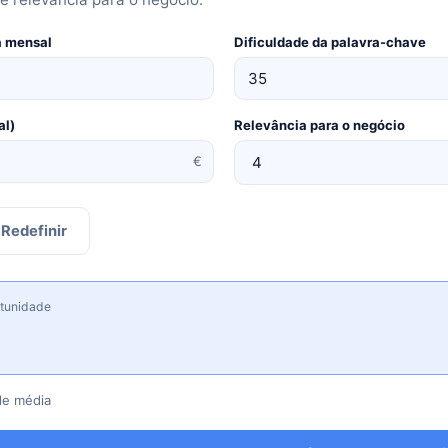
a mensal
Dificuldade da palavra-chave
al)
Relevância para o negócio
€
Redefinir
rtunidade
de média