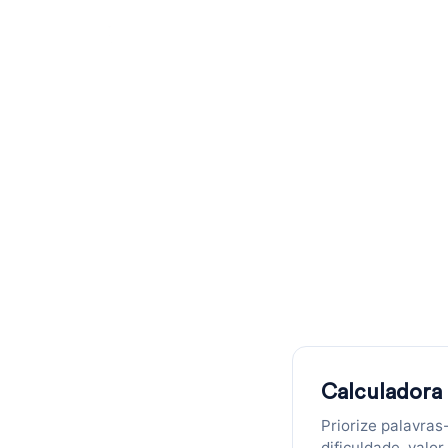
Calculado
Palavras-Ch
Calcule um score de oportu
Calculadora
Priorize palavra
dificuldade, valor