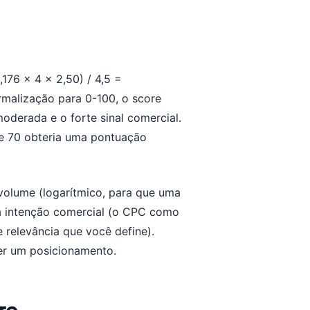
,176 x 4 x 2,50) / 4,5 =
malização para 0-100, o score
oderada e o forte sinal comercial.
e 70 obteria uma pontuação
volume (logarítmico, para que uma
a intenção comercial (o CPC como
 relevância que você define).
bter um posicionamento.