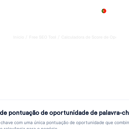
Produto
Preços
Demo
Mais
/
/
Início
Free SEO Tool
Calculadora de Score de Oportuni
ra de Score de Oport
ave: Priorize seus A
Um Número
nidade de palavras-chave combinando volume, dificuldade, C
 de pontuação de oportunidade de palavra-c
s-chave com uma única pontuação de oportunidade que combi
 e relevância para o negócio.