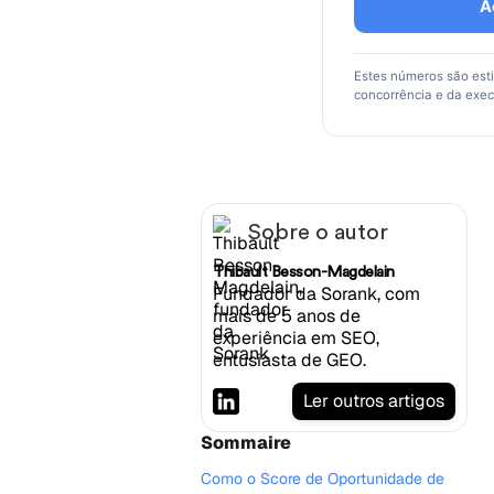
A
Estes números são est
concorrência e da exe
Sobre o autor
Thibault Besson-Magdelain
Fundador da Sorank, com
mais de 5 anos de
experiência em SEO,
entusiasta de GEO.
Ler outros artigos
Sommaire
Como o Score de Oportunidade de