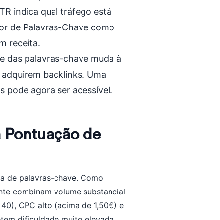
TR indica qual tráfego está
alor de Palavras-Chave como
m receita.
de das palavras-chave muda à
 adquirem backlinks. Uma
s pode agora ser acessível.
 Pontuação de
ista de palavras-chave. Como
ente combinam volume substancial
40), CPC alto (acima de 1,50€) e
etem dificuldade muito elevada,