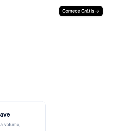
Comece Grátis
dade de Palavras-Chave
unidade de
lvos SEO com
PC e relevância de negócio.
have
na volume,