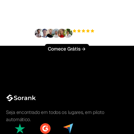
tráfego orgânico sem
esforço?
+3'000
usuários
Comece Grátis
Seja encontrado em todos os lugares, em piloto
automático.