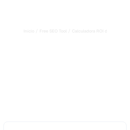
/
/
Início
Free SEO Tool
Calculadora ROI de Backlink
Calculadora ROI de
Backlinks: Meça o
Retorno da Sua
Campanha de Link
Building
Projete a receita e o ROI de uma campanha de backlinks
com base no custo, visitas adicionais e seus dados de
conversão. Calculadora gratuita.