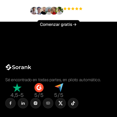
+3'000
usuarios
Comenzar gratis
Sé encontrado en todas partes, en piloto automático.
4,5-5
5/5
5/5