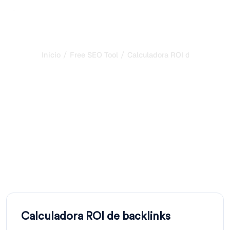
/
/
Inicio
Free SEO Tool
Calculadora ROI de Backlink
Calculadora ROI de
Backlinks: Mide el
Retorno de Tu Link
Building
Proyecta los ingresos y el ROI de una campaña de
backlinks a partir de su coste, las visitas adicionales y tus
márgenes de conversión. Calculadora gratuita.
Calculadora ROI de backlinks