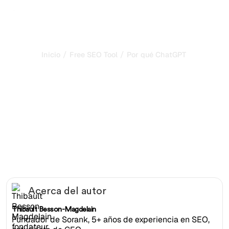
/
/
Inicio
Free SEO Tool
Por qué ChatGPT no recomien
Por qué ChatGPT no
recomienda mi sitio web
Descubra por qué ChatGPT ignora su sitio y obtenga una
lista de acciones concretas para aparecer en las
respuestas generadas por IA.
Acerca del autor
Thibault Besson-Magdelain
Fundador de Sorank, 5+ años de experiencia en SEO,