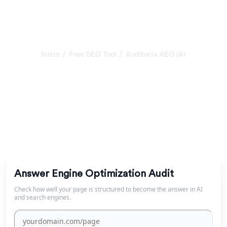
/
/
Inicio
Free SEO Tool
Auditoría AEO (Answer Engin
Auditoría de Answer
Engine Optimization
Audita tu página para AEO: respuestas estructuradas,
FAQs, entidades y señales de claridad que impulsan a los
motores IA a citarte.
Answer Engine Optimization Audit
Check how well your page is structured to become the answer in AI
and search engines.