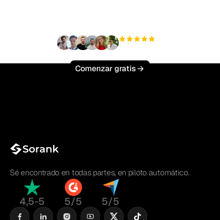
esfuerzo?
+3'000
usuarios
Comenzar gratis
Sé encontrado en todas partes, en piloto automático.
4,5-5
5/5
5/5