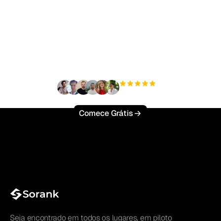
Pronto para escalar seu
tráfego orgânico sem
esforço?
+3'000
usuários
Comece Grátis
Seja encontrado em todos os lugares, em piloto