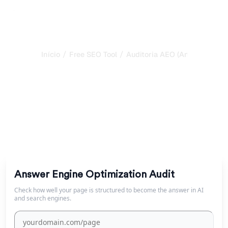
/
/
Início
Free SEO Tool
Auditoria AEO (Answer Engin
Auditoria de Answer
Engine Optimization
Audite a sua página para AEO: respostas estruturadas,
FAQs, entidades e sinais de clareza que levam os
motores IA a citarem-no.
Answer Engine Optimization Audit
Check how well your page is structured to become the answer in AI
and search engines.