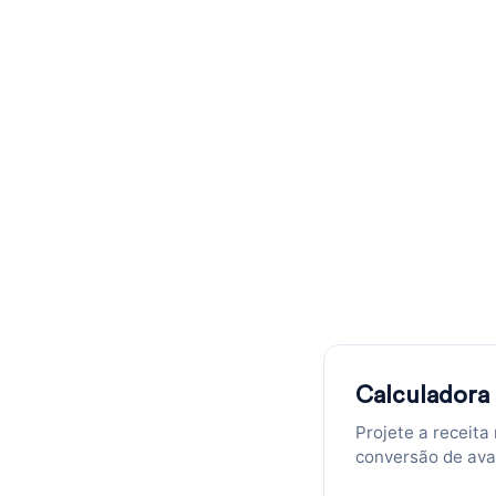
Calculad
receitas 
Calcule o ROI SEO do seu SaaS: ins
Calculadora
Projete a receita
conversão de aval