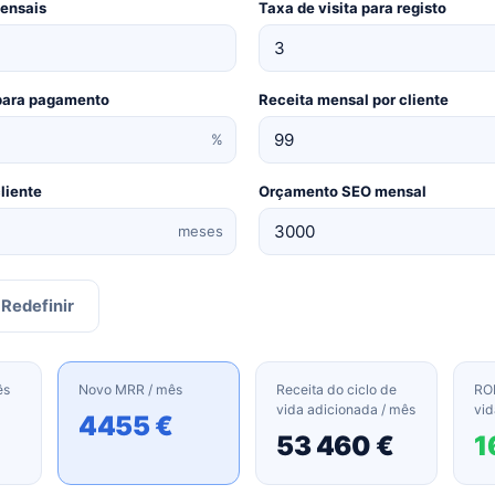
mensais
Taxa de visita para registo
 para pagamento
Receita mensal por cliente
%
liente
Orçamento SEO mensal
meses
Redefinir
ês
Novo MRR / mês
Receita do ciclo de
ROI
vida adicionada / mês
vid
4455 €
53 460 €
1