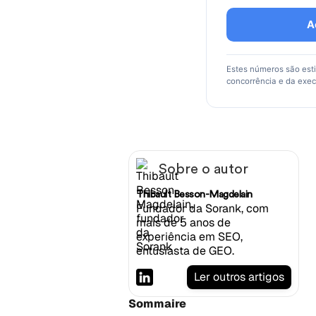
A
Estes números são est
concorrência e da exe
Sobre o autor
Thibault Besson-Magdelain
Fundador da Sorank, com
mais de 5 anos de
experiência em SEO,
entusiasta de GEO.
Ler outros artigos
Sommaire