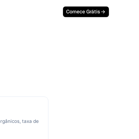
Comece Grátis
jete suas
o orgânico
vos clientes e receitas lifetime em
orgânicos, taxa de