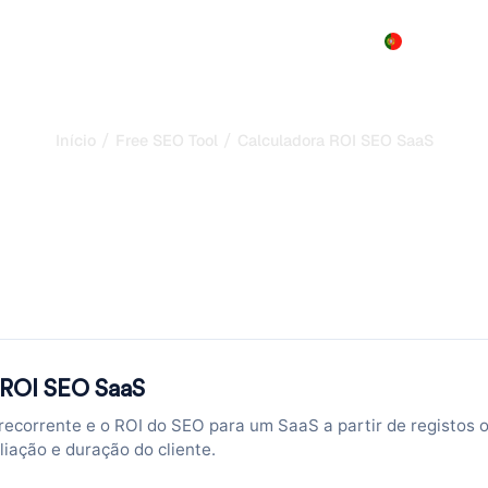
Produto
Preços
Demo
Mais
/
/
Início
Free SEO Tool
Calculadora ROI SEO SaaS
ora ROI SEO SaaS: pro
recorrentes do tráfeg
ira visitas orgânicas, taxa de cadastro e MRR para projetar no
segundos.
 ROI SEO SaaS
 recorrente e o ROI do SEO para um SaaS a partir de registos 
iação e duração do cliente.