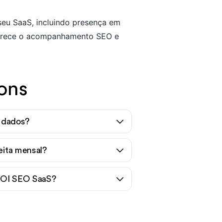
 seu SaaS, incluindo presença em
rece o acompanhamento SEO e
ons
o dados?
eita mensal?
 ROI SEO SaaS?