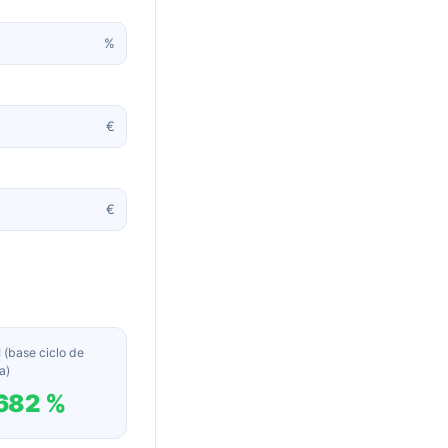
%
€
€
 (base ciclo de
a)
682 %