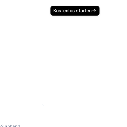
Kostenlos starten
Sie Ihren
rganischem
und in Sekunden neue Kunden sowie
aaS anhand