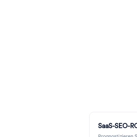
SaaS SEO
wiederkeh
Berechnen Sie den SEO-ROI Ihres 
SaaS-SEO-R
Prognostizieren 