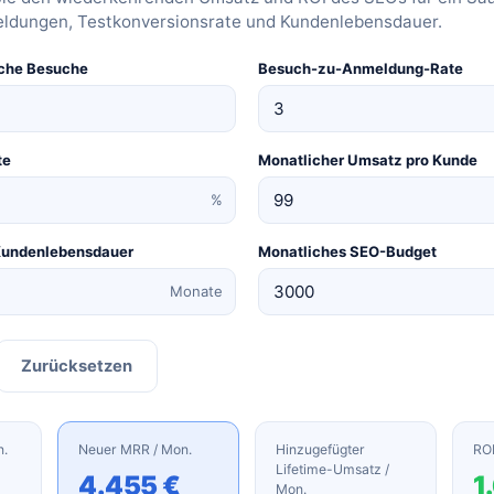
ldungen, Testkonversionsrate und Kundenlebensdauer.
sche Besuche
Besuch-zu-Anmeldung-Rate
te
Monatlicher Umsatz pro Kunde
%
 Kundenlebensdauer
Monatliches SEO-Budget
Monate
Zurücksetzen
n.
Neuer MRR / Mon.
Hinzugefügter
ROI
Lifetime-Umsatz /
4.455 €
1
Mon.