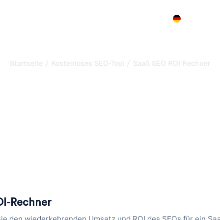
Produkt
Preise
Demo
Mehr
/
/
Startseite
Kostenloses SEO-Tool
SaaS SEO ROI Rechner
 ROI Rechner: Planen 
renden Umsatz aus o
Traffic
SaaS: organische Besuche, Anmelderate und MRR eingeben 
Lifetime-Umsatz projizieren.
OI-Rechner
Sie den wiederkehrenden Umsatz und ROI des SEOs für ein S