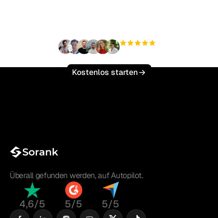
skalieren?
+3'000
Nutzer
Kostenlos starten
Überall gefunden werden, auf Autopilot.
4,6/5
5/5
5/5