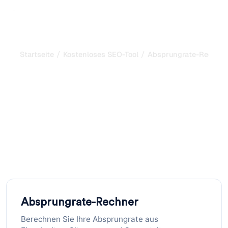
/
/
Startseite
Kostenloses SEO-Tool
Absprungrate-Rechne
Absprungrate-Rechner:
Website-Engagement
messen
Berechnen Sie Ihre Absprungrate aus Einzelseiten-
Sitzungen und Gesamtsitzungen. Kostenloser Rechner
zur Analyse und Verbesserung des Website-
Engagements.
Absprungrate-Rechner
Berechnen Sie Ihre Absprungrate aus