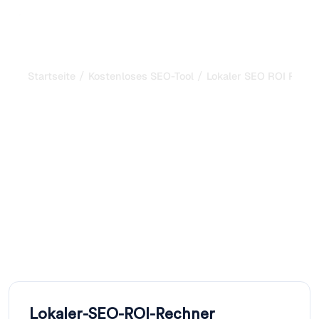
/
/
Startseite
Kostenloses SEO-Tool
Lokaler SEO ROI Rechn
Lokaler SEO ROI
Rechner: Schätzen Sie
Einnahmen aus der
lokalen Suche
Berechnen Sie den ROI von Local SEO: lokale
Suchanfragen, Klickrate und durchschnittlichen
Auftragswert eingeben und Leads, Umsatz und Rendite
projizieren.
Lokaler-SEO-ROI-Rechner