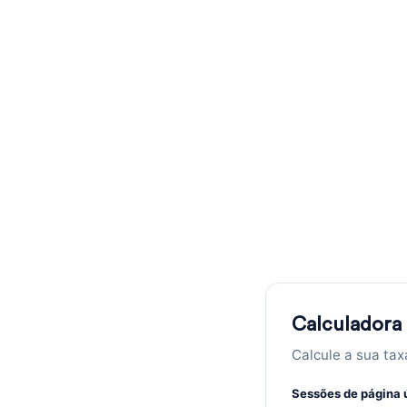
Calcula
e
Calcule sua taxa de rejeição a part
Calculadora 
Calcule a sua tax
Sessões de página 