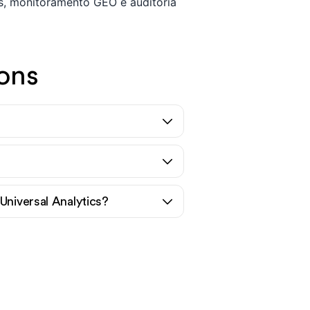
s, monitoramento GEO e auditoria
ons
Universal Analytics?