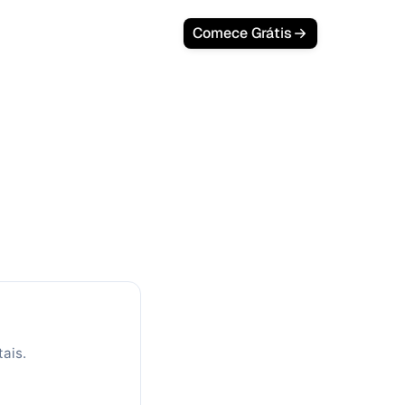
Login
Comece Grátis
: meça o
te
 gratuita para analisar e melhorar o
tais.