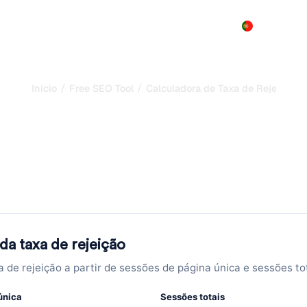
Produto
Preços
Demo
Mais
/
/
Início
Free SEO Tool
Calculadora de Taxa de Rejeição
dora taxa de rejeição
ngagement do seu si
ir de sessões de uma única página e sessões totais. Ferramenta
engagement do seu site.
da taxa de rejeição
a de rejeição a partir de sessões de página única e sessões to
única
Sessões totais