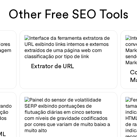
Other Free SEO Tools
Extrator de URL
Co
M
ML