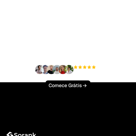
Pronto para escalar seu
tráfego orgânico sem
esforço?
+3'000
usuários
Comece Grátis