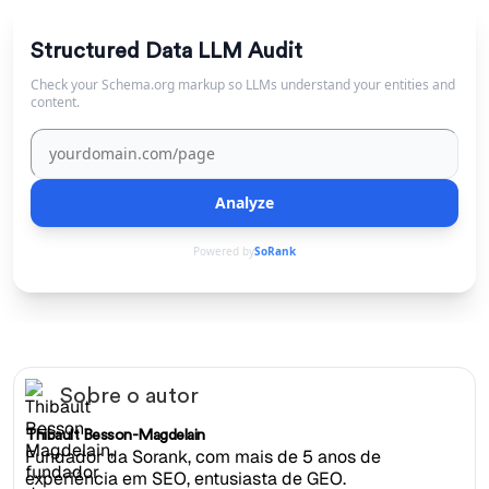
Structured Data LLM Audit
Check your Schema.org markup so LLMs understand your entities and
content.
Analyze
Powered by
SoRank
Sobre o autor
Thibault Besson-Magdelain
Fundador da Sorank, com mais de 5 anos de
experiência em SEO, entusiasta de GEO.