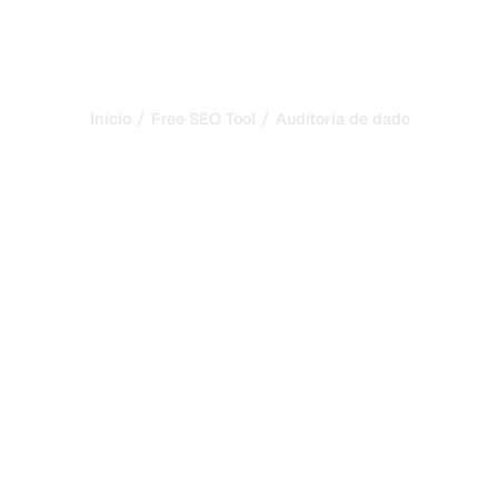
/
/
Início
Free SEO Tool
Auditoria de dados estrutur
Auditoria de dados
estruturados para LLM:
verifique seu schema
para compreensão pela
IA
Audite os dados estruturados schema.org da sua página
para clareza diante dos LLMs. Identifique markup ausente
ou com erros e descubra quais tipos de schema
impulsionam a visibilidade GEO.