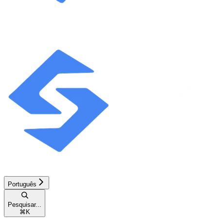
Português
Pesquisar...
⌘
K