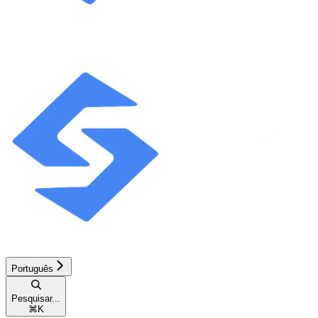
Português
Pesquisar...
⌘
K