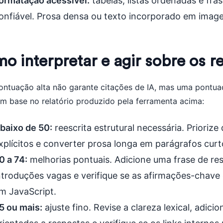
ormatação acessível:
tabelas, listas ordenadas e fra
onfiável. Prosa densa ou texto incorporado em image
o interpretar e agir sobre os r
ntuação alta não garante citações de IA, mas uma pontua
om base no relatório produzido pela ferramenta acima:
baixo de 50:
reescrita estrutural necessária. Priorize
xplícitos e converter prosa longa em parágrafos curto
0 a 74:
melhorias pontuais. Adicione uma frase de resp
ntroduções vagas e verifique se as afirmações-chave
m JavaScript.
5 ou mais:
ajuste fino. Revise a clareza lexical, adi