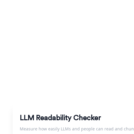
Verificador de l
Verifique com que facilidade um LLM pode ler e extr
LLM Readability Checker
Measure how easily LLMs and people can read and chunk