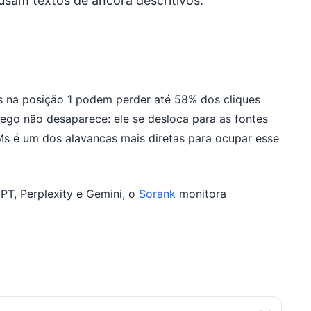
 usam textos de âncora descritivos.
 na posição 1 podem perder até 58% dos cliques
ego não desaparece: ele se desloca para as fontes
LMs é um dos alavancas mais diretas para ocupar esse
PT, Perplexity e Gemini, o
Sorank
monitora