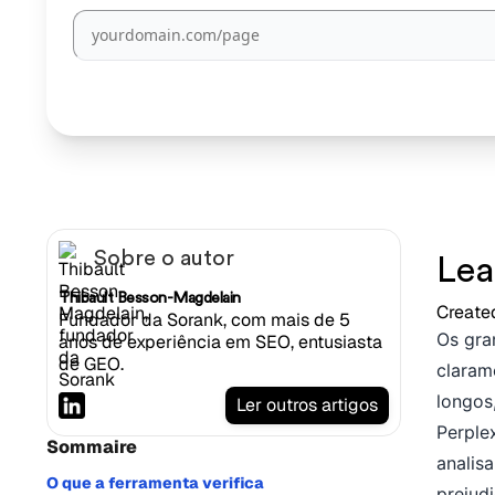
Sobre o autor
Lea
Thibault Besson-Magdelain
Create
Fundador da Sorank, com mais de 5
Os gra
anos de experiência em SEO, entusiasta
de GEO.
claram
longos
Ler outros artigos
Perple
Sommaire
analis
O que a ferramenta verifica
prejud