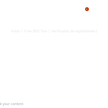
Produto
Preços
Demo
Mais
/
/
Início
Free SEO Tool
Verificador de legibilidade LLM
egibilidade LLM: pontu
extração por IA
air respostas da sua página. Obtenha uma pontuação instantân
GEO.
 your content.