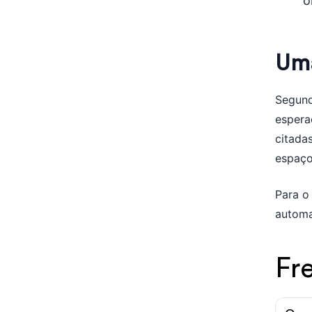
o
Uma
Segund
espera
citada
espaço
Para o
automa
Fr