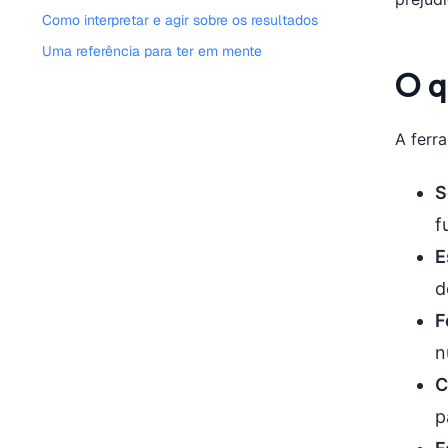
Como interpretar e agir sobre os resultados
Uma referência para ter em mente
O q
A ferr
S
f
E
d
F
n
C
p