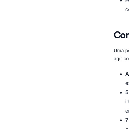
F
c
Com
Uma po
agir c
A
e
5
i
e
7