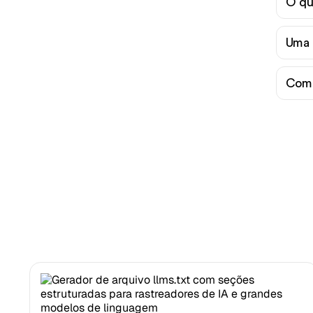
O qu
Uma 
Com 