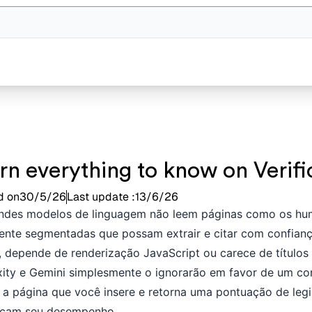
rn everything to know on Verifi
d on
30/5/26
Last update :
13/6/26
ndes modelos de linguagem não leem páginas como os hum
ente segmentadas que possam extrair e citar com confianç
, depende de renderização JavaScript ou carece de títulos 
xity e Gemini simplesmente o ignorarão em favor de um co
a a página que você insere e retorna uma pontuação de legi
icam seu desempenho.