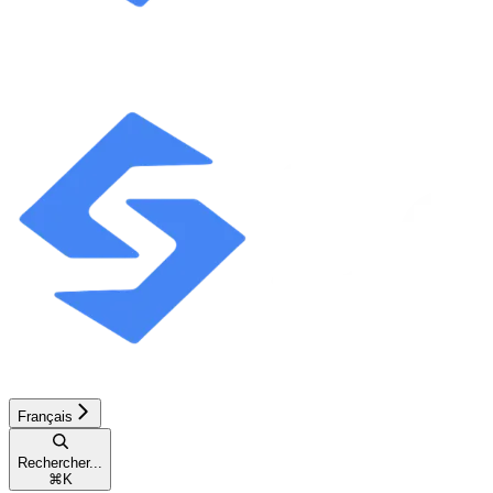
Français
Rechercher...
⌘
K