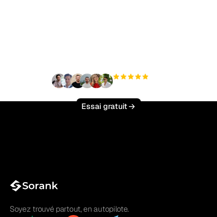
Prêt à augmenter votre
trafic organique sans
effort ?
+3 000
utilisateurs
Essai gratuit
Soyez trouvé partout, en autopilote.