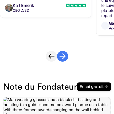
une éq
Karl Emerik
le suiv
platef
CEO LV3D
repart
Ga
Age
Note du Fondateur
Essai gratuit