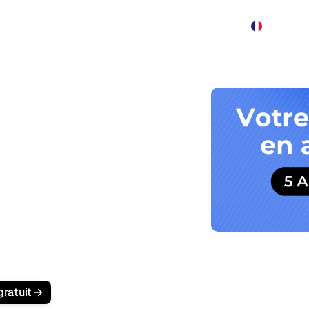
Produit
Tarification
Démo
Plus
otre Agence
Outils GEO
l'IA
t des classements Google, ils
spects demandent à ChatGPT,
ations.
 pensée pour les agences multi-
le
,
articles IA optimisés en
vi des citations IA, depuis un seul
gratuit