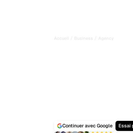
/
/
Accueil
Business
Agency
Développez V
SEO avec les 
Alimentés par 
Vos clients ne veulent plus seulemen
veulent apparaître quand leurs pro
Gemini ou Perplexity des recommand
Sorank est la plateforme tout-en-un
clients :
audits SEO + GEO à l'échel
masse
, gestion des backlinks et sui
tableau de bord.
Continuer avec Google
Essai 