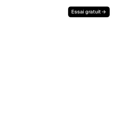
Essai gratuit
 trois modeles de tarification SEO
ire et performance avec proprietaire