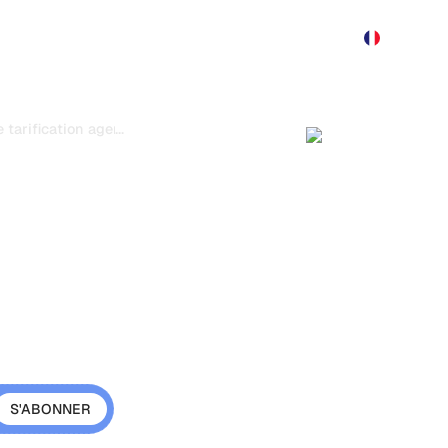
Produit
Tarification
Démo
Plus
...
 tarification agence SEO : guide complet
ification
EO : choisir
Moniteur montrant
pour forfait, hora
ui protège
té
on SEO (forfait, rétention,
ui maximise la rentabilité