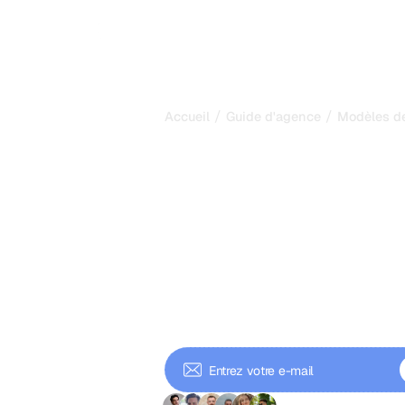
/
/
Accueil
Guide d'agence
Modèles de
Modèles de tar
pour agences S
la structure q
votre rentabili
Comparez les modèles de tarificati
performance) et choisissez celui q
de votre agence.